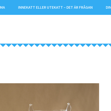
RMA
INNEKATT ELLER UTEKATT – DET ÄR FRÅGAN
DI