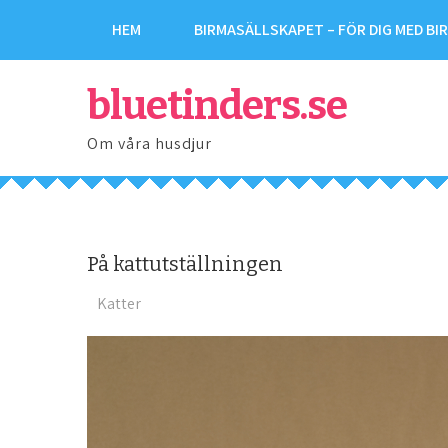
HEM
BIRMASÄLLSKAPET – FÖR DIG MED BI
bluetinders.se
Om våra husdjur
På kattutställningen
Katter