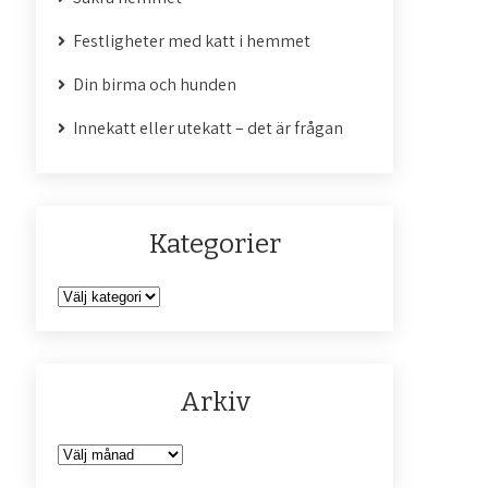
Festligheter med katt i hemmet
Din birma och hunden
Innekatt eller utekatt – det är frågan
Kategorier
K
a
t
e
Arkiv
g
o
r
A
i
r