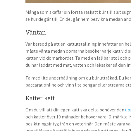
Många som skaffar sin första raskatt blir till slut sugn
se hur de går till. En del går hem besvikna medan andr
Väntan
Var beredd på att en kattutställning innefattar en he
måste vänta medan domarna besöker varje katt vid sitt
katten vid domarbordet. Ta med en fällbar stol och p
du har laddat med mat, vatten och leksaker så den inte
Ta med lite underhållning om du blir uttråkad. Du ka
baccarat online och vinn lite pengar eller streama ett 
Kattetikett
Om du vill att din egen katt ska delta behöver den
up
och katter över 10 månader behöver vara ID-märkta. K
besiktningsintyg från en veterinär. Den måste vara va
inte tillåtna på utställningen såsom borttagna klor (