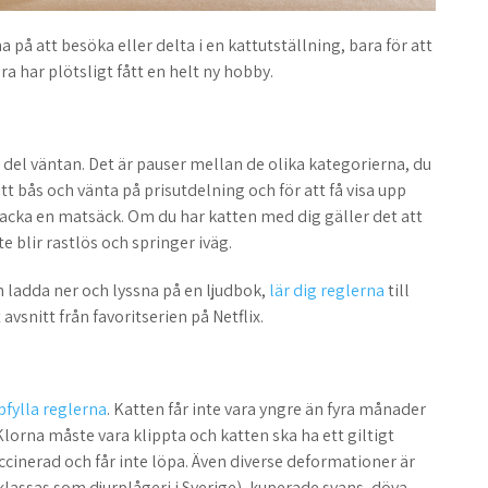
a på att besöka eller delta i en kattutställning, bara för att
a har plötsligt fått en helt ny hobby.
l del väntan. Det är pauser mellan de olika kategorierna, du
 bås och vänta på prisutdelning och för att få visa upp
acka en matsäck. Om du har katten med dig gäller det att
 blir rastlös och springer iväg.
n ladda ner och lyssna på en ljudbok,
lär dig reglerna
till
avsnitt från favoritserien på Netflix.
pfylla reglerna
. Katten får inte vara yngre än fyra månader
lorna måste vara klippta och katten ska ha ett giltigt
ccinerad och får inte löpa. Även diverse deformationer är
klassas som djurplågeri i Sverige), kuperade svans, döva