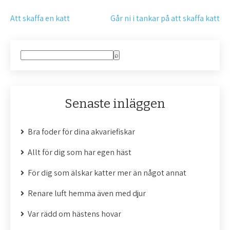
I
Att skaffa en katt
Går ni i tankar på att skaffa katt
n
l
ä
Senaste inläggen
g
g
Bra foder för dina akvariefiskar
s
Allt för dig som har egen häst
n
För dig som älskar katter mer än något annat
a
Renare luft hemma även med djur
v
Var rädd om hästens hovar