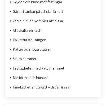
i
Skydda din hund mot fästingar
g
Går ni i tankar på att skaffa katt
e
Vad din hund kommer att älska
r
Att skaffa en katt
i
På kattutställningen
n
Katter och höga platser
g
Säkra hemmet
Festligheter med katt i hemmet
Din birma och hunden
Innekatt eller utekatt – det är frågan